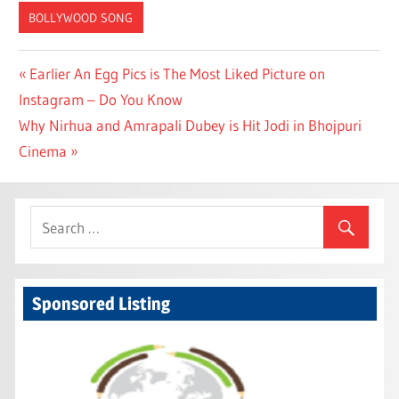
BOLLYWOOD SONG
Post
Previous
Earlier An Egg Pics is The Most Liked Picture on
Post:
Instagram – Do You Know
navigation
Next
Why Nirhua and Amrapali Dubey is Hit Jodi in Bhojpuri
Post:
Cinema
Sponsored Listing