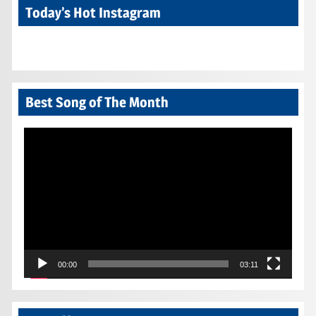
Today’s Hot Instagram
Best Song of The Month
Video
Player
00:00
03:11