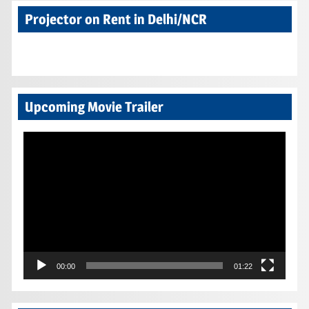
Projector on Rent in Delhi/NCR
Upcoming Movie Trailer
Video
Player
00:00
01:22