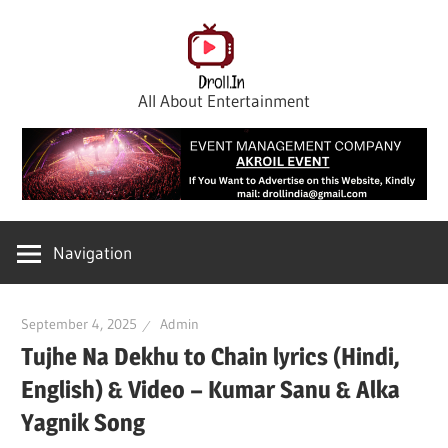
Skip
to
content
All About Entertainment
Navigation
September 4, 2025
Admin
Tujhe Na Dekhu to Chain lyrics (Hindi,
English) & Video – Kumar Sanu & Alka
Yagnik Song