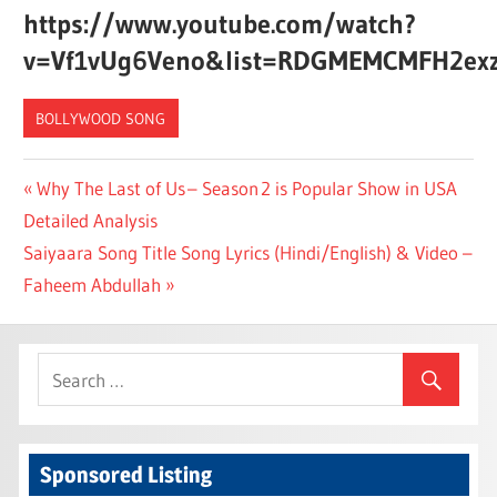
https://www.youtube.com/watch?
v=Vf1vUg6Veno&list=RDGMEMCMFH2exzj
BOLLYWOOD SONG
Post
Previous
Why The Last of Us – Season 2 is Popular Show in USA
Post:
Detailed Analysis
navigation
Next
Saiyaara Song Title Song Lyrics (Hindi/English) & Video –
Post:
Faheem Abdullah
Sponsored Listing