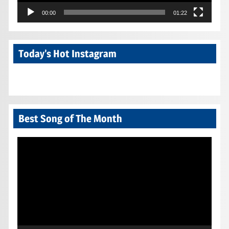
00:00
01:22
Today’s Hot Instagram
Best Song of The Month
Video
Player