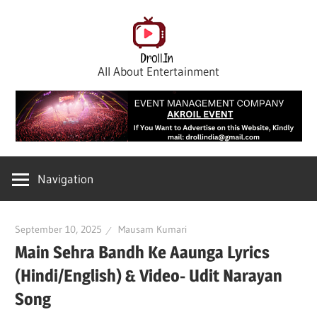
Skip
to
content
All About Entertainment
Navigation
September 10, 2025
Mausam Kumari
Main Sehra Bandh Ke Aaunga Lyrics
(Hindi/English) & Video- Udit Narayan
Song